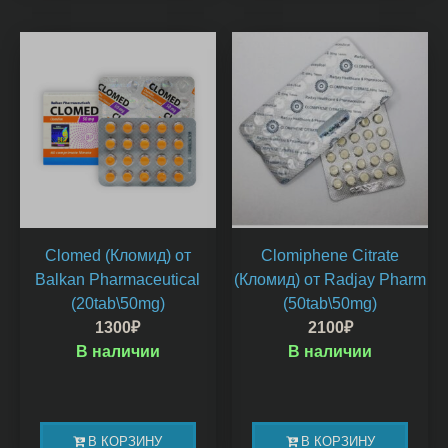
Clomed (Кломид) от
Clomiphene Citrate
Balkan Pharmaceutical
(Кломид) от Radjay Pharm
(20tab\50mg)
(50tab\50mg)
1300
₽
2100
₽
В наличии
В наличии
В КОРЗИНУ
В КОРЗИНУ