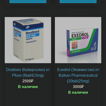
Dostinex (Каберголин) от
Exedrol (Экземестан) от
Pfizer (8tab\0,5mg)
Balkan Pharmaceutical
2500
₽
(20tab\25mg)
В наличии
3000
₽
В наличии