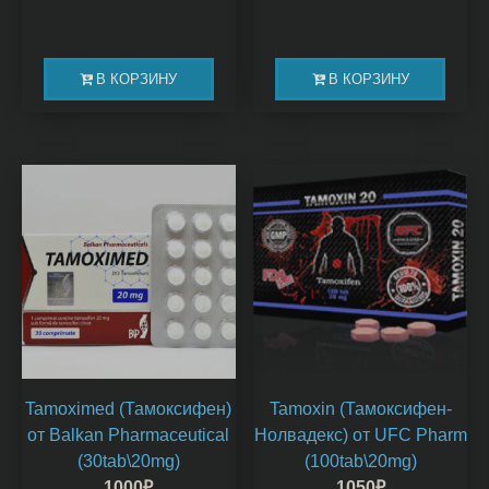
В КОРЗИНУ
В КОРЗИНУ
Tamoximed (Тамоксифен)
Tamoxin (Тамоксифен-
от Balkan Pharmaceutical
Нолвадекс) от UFC Pharm
(30tab\20mg)
(100tab\20mg)
1000
₽
1050
₽