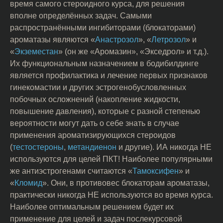
время самого стероидного курса, для решения
вполне определённых задач. Самыми
распространёнными ингибиторами (блокаторами)
ароматазы являются «
Анастрозол
», «
Летрозол
» и
«
Экземестан
» (он же «Аромазин», «Экседрол» и т.д.).
Их функциональным назначением в бодибилдинге
является профилактика и лечение первых признаков
гинекомастии и других эстрогенобусловленных
побочных осложнений (накопление жидкости,
повышение давления), которые с разной степенью
вероятности могут дать о себе знать в случае
применения ароматизирующихся стероидов
(
тестостероны
,
метандиенон
и другие). ИА никогда НЕ
используются для целей ПКТ! Наиболее популярными
же антиэстрогенами считаются «
Тамоксифен
» и
«
Кломид
». Они, в противовес блокаторам ароматазы,
практически никогда НЕ используются во время курса.
Наиболее оптимальным решением будет их
применение для целей и задач послекурсовой