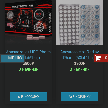
Anastrozol от UFC Pharm
Anastrozole от Radjay
МЕНЮ
(100tab\1mg)
Pharm (50tab\1mg)
0
3900
₽
1900
₽
В наличии
В наличии
В КОРЗИНУ
В КОРЗИНУ