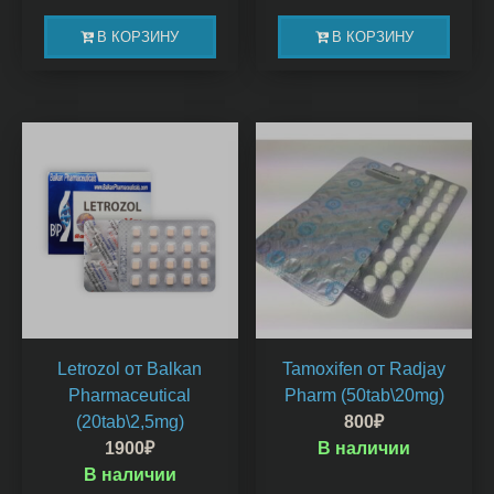
В КОРЗИНУ
В КОРЗИНУ
Letrozol от Balkan
Tamoxifen от Radjay
Pharmaceutical
Pharm (50tab\20mg)
(20tab\2,5mg)
800
₽
1900
₽
В наличии
В наличии