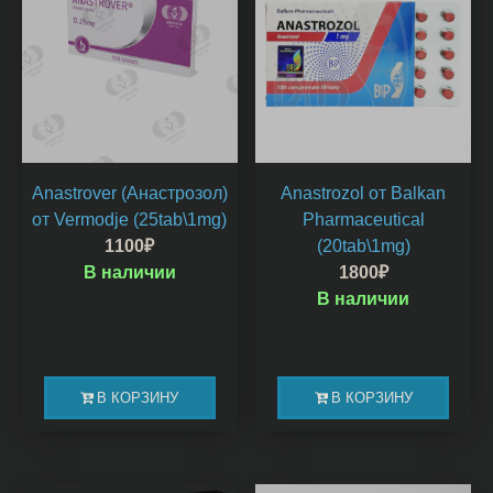
Anastrover (Анастрозол)
Anastrozol от Balkan
от Vermodje (25tab\1mg)
Pharmaceutical
1100
₽
(20tab\1mg)
В наличии
1800
₽
В наличии
В КОРЗИНУ
В КОРЗИНУ