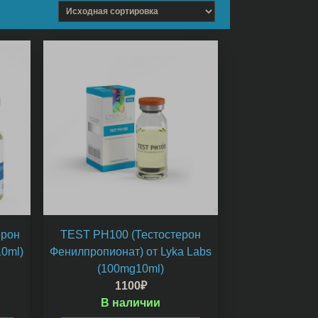
ерон
TEST PH100 (Тестостерон
0ml)
Фенилпропионат) от Lyka Labs
(100mg10ml)
1100
₽
В наличии