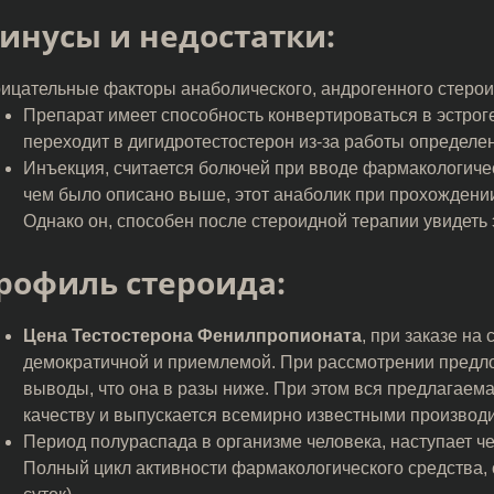
инусы и недостатки:
ицательные факторы анаболического, андрогенного стеро
Препарат имеет способность конвертироваться в эстроген
переходит в дигидротестостерон из-за работы определ
Инъекция, считается болючей при вводе фармакологическ
чем было описано выше, этот анаболик при прохождении 
Однако он, способен после стероидной терапии увидеть
рофиль стероида:
Цена Тестостерона Фенилпропионата
, при заказе на
демократичной и приемлемой. При рассмотрении предлож
выводы, что она в разы ниже. При этом вся предлагаем
качеству и выпускается всемирно известными производ
Период полураспада в организме человека, наступает че
Полный цикл активности фармакологического средства, с