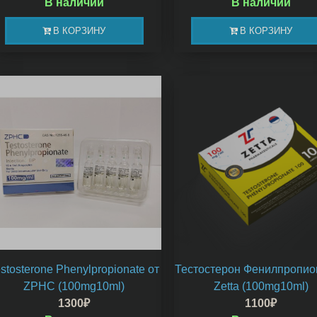
В наличии
В наличии
В КОРЗИНУ
В КОРЗИНУ
stosterone Phenylpropionate от
Тестостерон Фенилпропио
ZPHC (100mg10ml)
Zetta (100mg10ml)
1300
₽
1100
₽