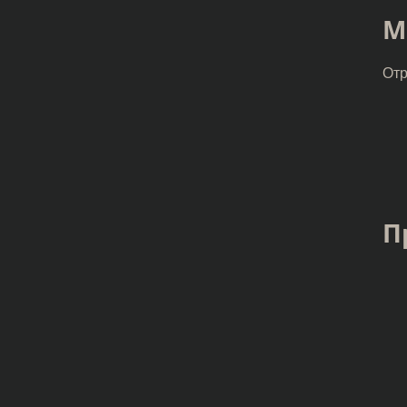
М
Отр
П