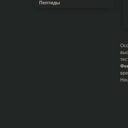
Пептиды
Осо
выс
тес
Фе
вре
Hou