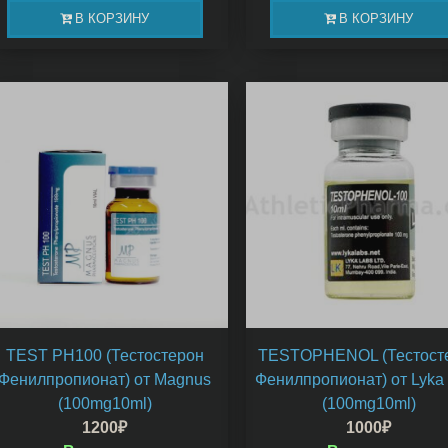
В КОРЗИНУ
В КОРЗИНУ
TEST PH100 (Тестостерон
TESTOPHENOL (Тестост
Фенилпропионат) от Magnus
Фенилпропионат) от Lyka
(100mg10ml)
(100mg10ml)
1200
₽
1000
₽