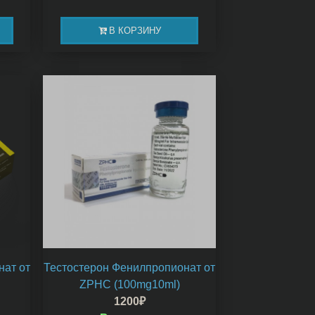
В КОРЗИНУ
нат от
Тестостерон Фенилпропионат от
ZPHC (100mg10ml)
1200
₽