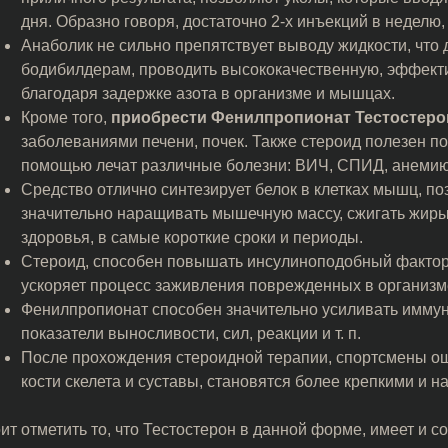
дня. Образно говоря, достаточно 2-х инъекций в неделю
Анаболик не сильно препятствует выводу жидкости, что 
бодибилдерам, проводить высококачественную, эффектив
благодаря задержке азота в организме и мышцах.
Кроме того,
приобрести Фенилпропионат Тестостеро
заболеваниями печени, почек. Также стероид полезен по
помощью лечат различные болезни: ВИЧ, СПИД, анемию, 
Средство отлично синтезирует белок в клетках мышц, п
значительно наращивать мышечную массу, сжигать жиры 
здоровья, в самые короткие сроки и периоды.
Стероид, способен повышать инсулиноподобный фактор
ускоряет процесс заживления поврежденных в организме 
Фенилпропионат способен значительно усиливать имму
показатели выносливости, сил, реакции и т. п.
После прохождения стероидной терапии, спортсмены ощу
кости скелета и суставы, становятся более крепкими и 
ит отметить то, что Тестостерон в данной форме, имеет и с