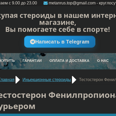
аем c 9.00 до 23.00
metanrus.top@gmail.com
- круглосу
упая стероиды в нашем интерн
магазине,
Вы помогаете себе в спорте!
Написать в Telegram
 КУПИТЬ
ГАРАНТИИ
ОПЛАТА И ДОСТАВКА
О НАС
Главная
Иньекционные стероиды
Тестостерон Фени
естостерон Фенилпропион
урьером