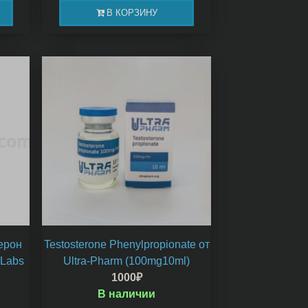
В КОРЗИНУ
ерон
Testosterone Phenylpropionate от
 Labs
Ultra-Pharm (100mg10ml)
1000
₽
В наличии