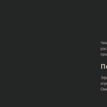
Чем
рас
про
П
Эфи
огр
Омн