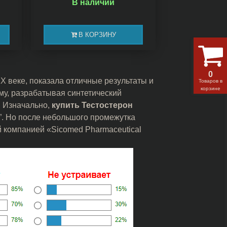
В наличии
В КОРЗИНУ
0
Х веке, показала отличные результаты и
Товаров в
корзине
ому, разрабатывая синтетический
. Изначально,
купить Тестостерон
t”. Но после небольшого промежутка
й компанией «Sicomed Pharmaceutical