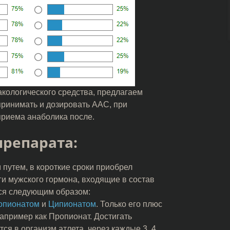
кологического средства, предлагаем
 принимать и дозировать ААС, при
приема анаболика после.
препарата:
путем, в короткие сроки приобрел
и мужского гормона, входящие в состав
ся следующим образом:
опионатом
и
Ципионатом
. Только его плюс
например как Пропионат. Достигать
ся в организм атлета, через каждые 3, 4