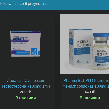
Показаны все 9 результата
Aquatest (Суспензия
PharmaTest-PH (Тестост
Тестостерона) (100mg\1ml)
Фенилпропионат 100mg\1
2000
₽
1400
₽
В наличии
В наличии