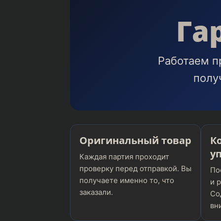
Га
Работаем п
полу
Оригинальный товар
К
у
Каждая партия проходит
проверку перед отправкой. Вы
По
получаете именно то, что
и 
заказали.
Со
вн