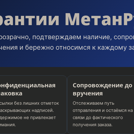
рантии МетанР
розрачно, подтверждаем наличие, сопр
чения и бережно относимся к каждому за
онфиденциальная
Сопровождение до
паковка
вручения
сылки без лишних отметок
Отслеживаем путь
раскрывающих надписей.
отправления и остаёмся на
держимое не привлекает
связи до фактического
имания.
получения заказа.