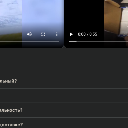
альный?
альность?
 доставке?