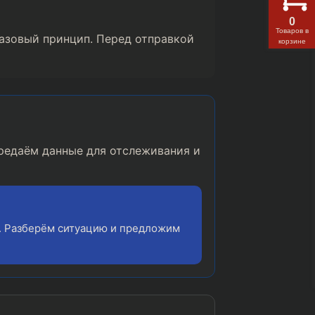
0
Товаров в
базовый принцип. Перед отправкой
корзине
редаём данные для отслеживания и
. Разберём ситуацию и предложим